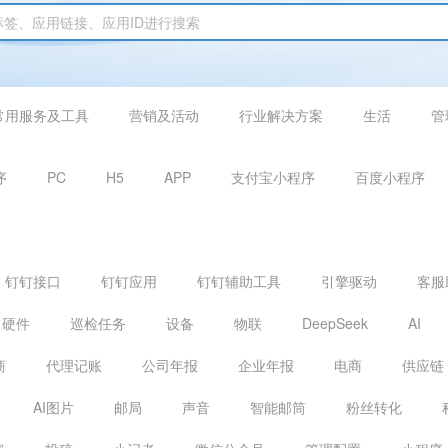
常用服务及工具
营销及活动
行业解决方案
生活
管
序
PC
H5
APP
支付宝小程序
百度小程序
钉钉接口
钉钉应用
钉钉辅助工具
引擎驱动
客服
硬件
巡检任务
设备
物联
DeepSeek
AI
商
代理记账
公司年报
企业年报
电商
供应链
AI图片
邮局
声音
智能邮筒
粉丝转化