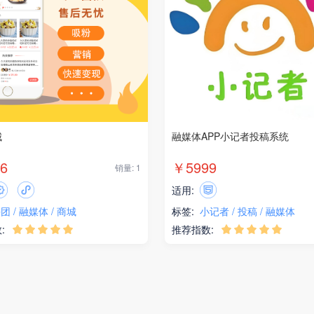
城
融媒体APP小记者投稿系统
6
￥5999
销量: 1
适用:
拼团
融媒体
商城
标签:
小记者
投稿
融媒体
:
推荐指数:









