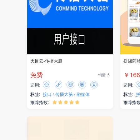
天目云-传播大脑
拼团商
免费
￥166
销量: 6
适用:
适用:
标签:
接口
传播大脑
融媒体
标签:
推荐指数:
推荐指数




