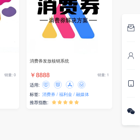


消费券发放核销系统
￥8888
销量: 0
销量: 1

适用:
标签:
消费券
福利金
融媒体
推荐指数:





