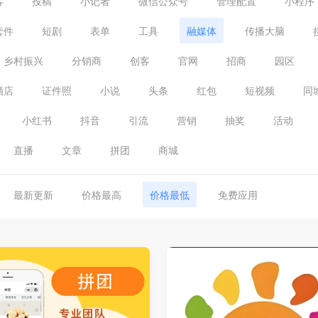
客
投稿
小记者
微信公众号
管理配置
小程序
套件
短剧
表单
工具
融媒体
传播大脑
乡村振兴
分销商
创客
官网
招商
园区
酒店
证件照
小说
头条
红包
短视频
同
小红书
抖音
引流
营销
抽奖
活动
直播
文章
拼团
商城
最新更新
价格最高
价格最低
免费应用