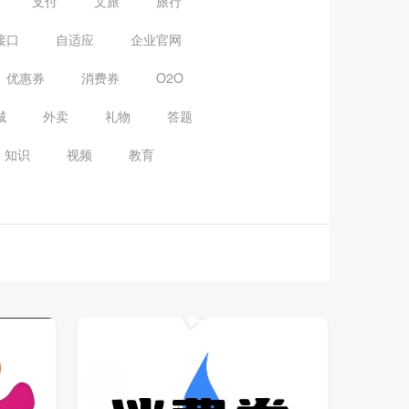
支付
文旅
旅行
接口
自适应
企业官网
优惠券
消费券
O2O
城
外卖
礼物
答题
知识
视频
教育