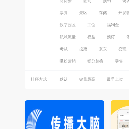
商协会
签到
预约
访
票务
景区
存储
开发
数字园区
工位
福利金
私域流量
权益
预订
考试
投票
京东
变现
吸粉营销
积分兑换
零售
排序方式
默认
销量最高
最早上架