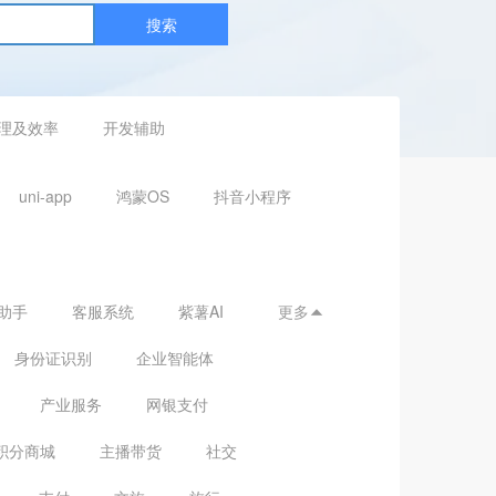
搜索
理及效率
开发辅助
uni-app
鸿蒙OS
抖音小程序
助手
客服系统
紫薯AI
更多

身份证识别
企业智能体
产业服务
网银支付
积分商城
主播带货
社交