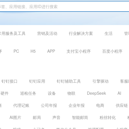
常用服务及工具
营销及活动
行业解决方案
生活
管
序
PC
H5
APP
支付宝小程序
百度小程序
钉钉接口
钉钉应用
钉钉辅助工具
引擎驱动
客服
硬件
巡检任务
设备
物联
DeepSeek
AI
商
代理记账
公司年报
企业年报
电商
供应链
AI图片
邮局
声音
智能邮筒
粉丝转化