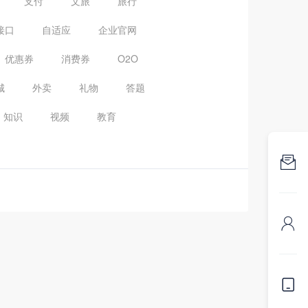
支付
文旅
旅行
接口
自适应
企业官网
优惠券
消费券
O2O
城
外卖
礼物
答题
知识
视频
教育


