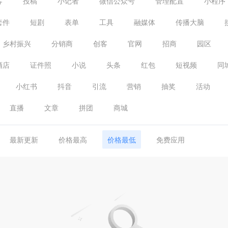
客
投稿
小记者
微信公众号
管理配置
小程序
套件
短剧
表单
工具
融媒体
传播大脑
乡村振兴
分销商
创客
官网
招商
园区
酒店
证件照
小说
头条
红包
短视频
同
小红书
抖音
引流
营销
抽奖
活动
直播
文章
拼团
商城
最新更新
价格最高
价格最低
免费应用