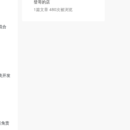
登哥的店
1篇文章 480次被浏览
或合
统开发
述免责