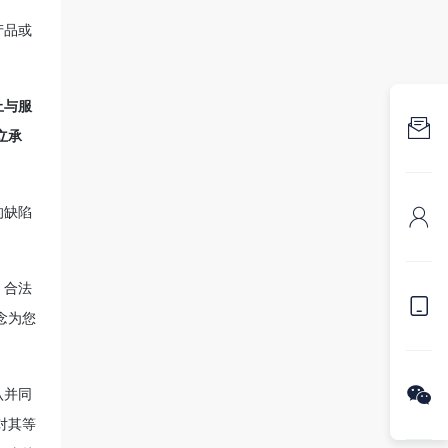
产品或
止与服

立承
的缺陷

、合法

念为您

认并同
对其等