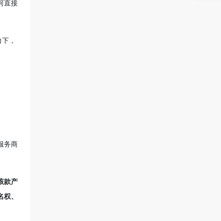
何直接
力下，
服务商
该款产
名权、