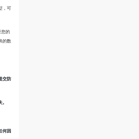
型，可
应您的
供的数
提交防
失。
任何因