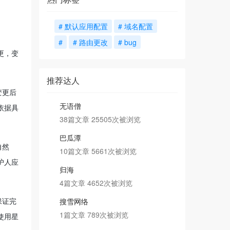
# 默认应用配置
# 域名配置
#
# 路由更改
# bug
更，变
推荐达人
变更后
无语僧
依据具
38篇文章 25505次被浏览
巴瓜潭
自然
10篇文章 5661次被浏览
护人应
归海
4篇文章 4652次被浏览
保证完
搜雪网络
1篇文章 789次被浏览
使用星