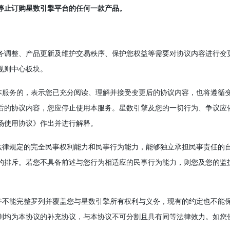
停止订购星数引擎平台的任何一款产品。
业务调整、产品更新及维护交易秩序、保护您权益等需要对协议内容进行变
规则中心板块。
用本服务的，表示您已充分阅读、理解并接受变更后的协议内容，也将遵循
后的协议内容，您应停止使用本服务。星数引擎及您的一切行为、争议应
场使用协议》作出并进行解释。
有法律规定的完全民事权利能力和民事行为能力，能够独立承担民事责任的
的排斥。若您不具备前述与您行为相适应的民事行为能力，则您及您的监
款并不能完整罗列并覆盖您与星数引擎所有权利与义务，现有的约定也不能
则均为本协议的补充协议，与本协议不可分割且具有同等法律效力。如您