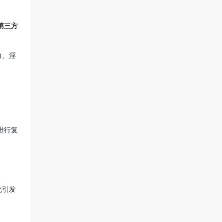
第三方
力、淫
进行复
此引发