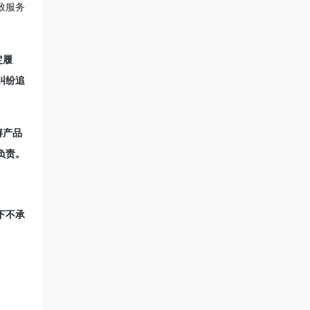
致服务
定履
纠纷追
解产品
负责。
下不承