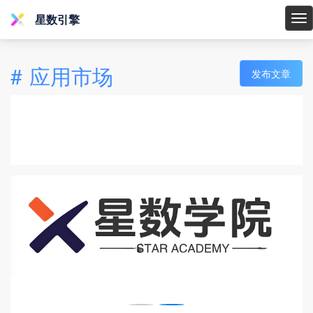
星数引擎
星
数
引
#
应用市场
发布文章
擎