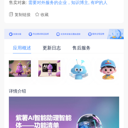
个助理智能体。是整个巴瓜潭体系，各家公司的完美的集
售卖对象:
需要对外服务的企业，知识博主, 有IP的人
合产品。用于快速构建客服，助理智能体，用于医疗，金
复制链接
收藏


融，法律，楼宇，知识博主等场景。
应用概述
更新日志
售后服务
详情介绍