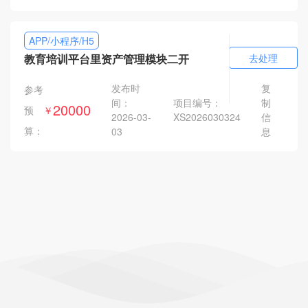
APP/小程序/H5
教育培训平台里资产管理模块二开
去处理
发布时
复
参考
间：
项目编号：
制
20000
预
￥
2026-03-
XS2026030324
信
算：
03
息