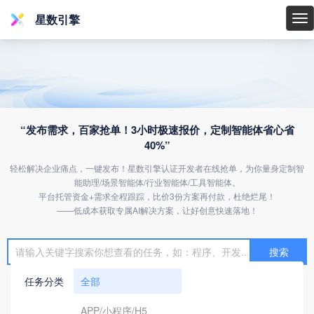
星数引擎
星
数
引
擎
“发布需求，百家抢单！3小时极速报价，定制智能体省心省
40%”
轻松解决企业痛点，一键发布！星数引擎认证开发者在线抢单，为你量身定制智
能助理/场景智能体/行业智能体/工具智能体。
平台托管资金+需求全程跟踪，比价3份方案再付款，杜绝烂尾！
——低成本获取专属AI解决方案，让好创意快速落地！
搜索
任务分类
全部
APP/小程序/H5