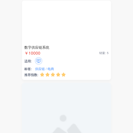
产业服务
网银支付
银联支付
银联商务
数字供应链系统
收钱吧
￥10000
销量: 5
适用:
AI图片
标签:
供应链
电商
邮局
推荐指数:





声音
智能邮筒
粉丝转化
积分商城
产业服务平台（助力地方政府产业发展）