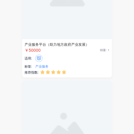
￥50000
销量: 1
主播带货
适用:
社交
标签:
产业服务
推荐指数:





商协会
签到
预约
访客
融媒体APP小记者投稿系统
投稿
￥5999
销量: 0
小记者
适用:
标签:
小记者
投稿
融媒体
微信公众号
推荐指数:





管理配置
小程序