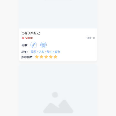
融媒体
传播大脑
接口
自适应
企业官网
数字园区
景区票务
工位
￥3888
销量: 1
适用:
福利金
标签:
景区
票务
旅行
文旅
乡村振兴
推荐指数:





分销商
创客