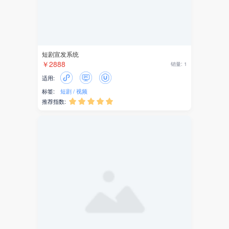
小说
头条
红包
短视频
同城
工位预约
外卖
￥5000
销量: 0
适用:
礼物
标签:
工位
数字园区
园区
推荐指数:





答题
考试
投票