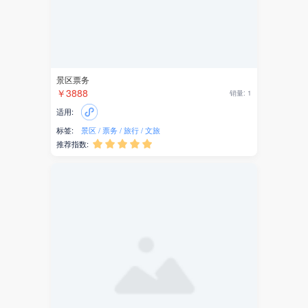
官网
招商
园区
优惠券
消费券
O2O
短剧宣发系统
￥2888
销量: 1
私域流量
适用:
标签:
短剧
视频
权益
推荐指数:





预订
酒店
证件照