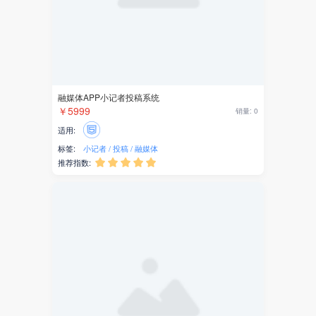
支付
文旅
旅行
票务
景区
存储
访客预约登记
￥5000
销量: 0
开发套件
适用:
短剧
标签:
园区
访客
预约
签到
推荐指数:





表单
工具