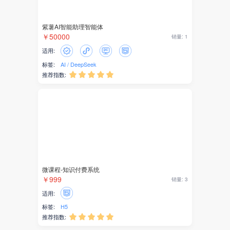
身份证识别
紫薯AI智能助理智能体
企业智能体
￥50000
销量: 1
适用:
AI助手
标签:
AI
DeepSeek
推荐指数:





企业知识库
社区电商
代理记账
公司年报
企业年报
微课程-知识付费系统
￥999
销量: 3
电商
适用:
标签:
H5
供应链
推荐指数:




