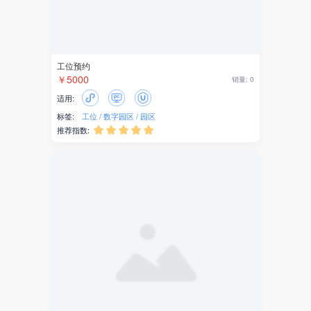
京东
变现
小红书
抖音
引流
营销
搜雪·园区招商系统
￥5888
销量: 1
抽奖
适用:
标签:
园区
招商
活动
推荐指数:





知识
视频
教育