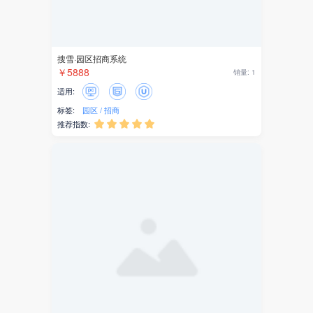
吸粉营销
积分兑换
零售
直播
文章
商协会运营管理系统
￥1888
销量: 1
拼团
适用:
商城
标签:
商协会
社交
推荐指数:





下一
尾页
1
2
首页
上一页
页