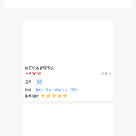
客服系统
紫薯AI
AI应用
AI驱动
AI开发
物联设备管理系统
硬件
￥50000
销量: 0
巡检任务
适用:
标签:
物联
设备
巡检任务
硬件
设备
推荐指数:





物联
DeepSeek
AI