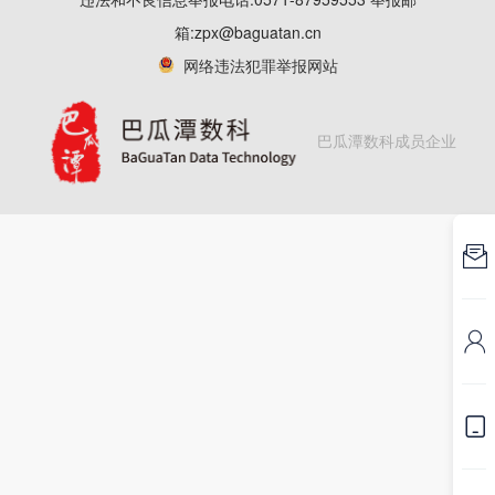


