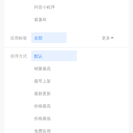
抖音小程序
紫薯AI
应用标签
全部
更多

小程序支付
排序方式
默认
汇付
销量最高
钉钉接口
最早上架
钉钉应用
最新更新
钉钉辅助工具
价格最高
引擎驱动
价格最低
客服助手
免费应用