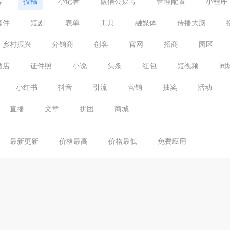
客
投稿
小记者
微信公众号
管理配置
小程序
套件
短剧
表单
工具
融媒体
传播大脑
乡村振兴
分销商
创客
官网
招商
园区
酒店
证件照
小说
头条
红包
短视频
同
小红书
抖音
引流
营销
抽奖
活动
直播
文章
拼团
商城
最新更新
价格最高
价格最低
免费应用