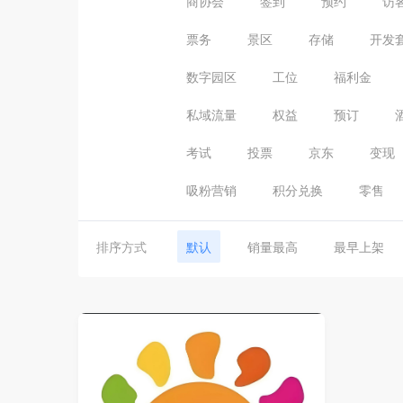
商协会
签到
预约
访
票务
景区
存储
开发
数字园区
工位
福利金
私域流量
权益
预订
考试
投票
京东
变现
吸粉营销
积分兑换
零售
排序方式
默认
销量最高
最早上架