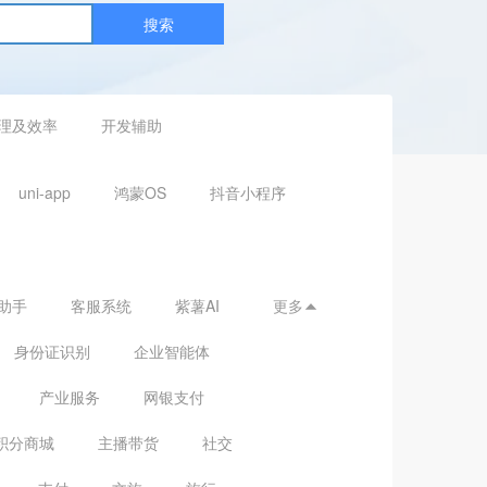
搜索
理及效率
开发辅助
uni-app
鸿蒙OS
抖音小程序
助手
客服系统
紫薯AI
更多

身份证识别
企业智能体
产业服务
网银支付
积分商城
主播带货
社交