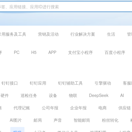
常用服务及工具
营销及活动
行业解决方案
生活
管
序
PC
H5
APP
支付宝小程序
百度小程序
钉钉接口
钉钉应用
钉钉辅助工具
引擎驱动
客服
硬件
巡检任务
设备
物联
DeepSeek
AI
商
代理记账
公司年报
企业年报
电商
供应链
AI图片
邮局
声音
智能邮筒
粉丝转化