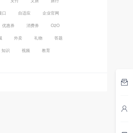
支付
文旅
旅行
接口
自适应
企业官网
优惠券
消费券
O2O
城
外卖
礼物
答题
知识
视频
教育

