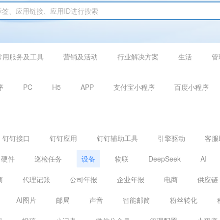
常用服务及工具
营销及活动
行业解决方案
生活
管
序
PC
H5
APP
支付宝小程序
百度小程序
钉钉接口
钉钉应用
钉钉辅助工具
引擎驱动
客服
硬件
巡检任务
设备
物联
DeepSeek
AI
商
代理记账
公司年报
企业年报
电商
供应链
AI图片
邮局
声音
智能邮筒
粉丝转化