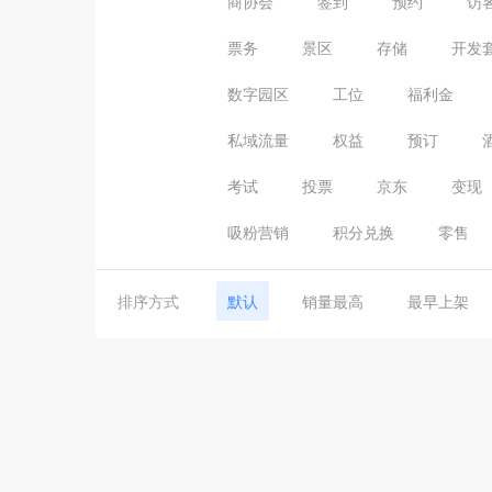
商协会
签到
预约
访
票务
景区
存储
开发
数字园区
工位
福利金
私域流量
权益
预订
考试
投票
京东
变现
吸粉营销
积分兑换
零售
排序方式
默认
销量最高
最早上架