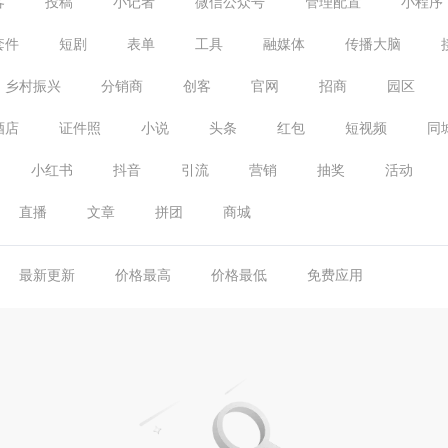
客
投稿
小记者
微信公众号
管理配置
小程序
套件
短剧
表单
工具
融媒体
传播大脑
乡村振兴
分销商
创客
官网
招商
园区
酒店
证件照
小说
头条
红包
短视频
同
小红书
抖音
引流
营销
抽奖
活动
直播
文章
拼团
商城
最新更新
价格最高
价格最低
免费应用