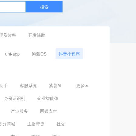
搜索
理及效率
开发辅助
uni-app
鸿蒙OS
抖音小程序
助手
客服系统
紫薯AI
更多

身份证识别
企业智能体
产业服务
网银支付
积分商城
主播带货
社交