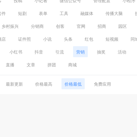
客
投稿
小记者
微信公众号
管理配置
小程序
套件
短剧
表单
工具
融媒体
传播大脑
乡村振兴
分销商
创客
官网
招商
园区
酒店
证件照
小说
头条
红包
短视频
同
小红书
抖音
引流
营销
抽奖
活动
直播
文章
拼团
商城
最新更新
价格最高
价格最低
免费应用