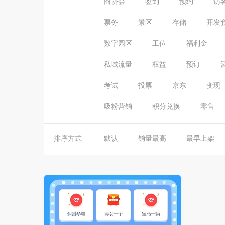
商协会
签到
预约
访
票务
景区
存储
开发
数字园区
工位
福利金
私域流量
权益
预订
考试
投票
京东
变现
吸粉营销
积分兑换
零售
排序方式
默认
销量最高
最早上架