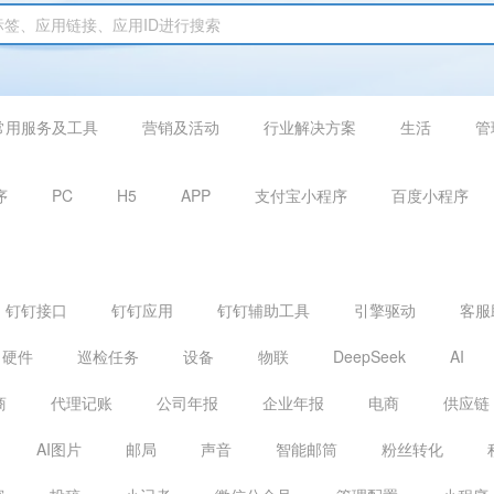
常用服务及工具
营销及活动
行业解决方案
生活
管
序
PC
H5
APP
支付宝小程序
百度小程序
钉钉接口
钉钉应用
钉钉辅助工具
引擎驱动
客服
硬件
巡检任务
设备
物联
DeepSeek
AI
商
代理记账
公司年报
企业年报
电商
供应链
AI图片
邮局
声音
智能邮筒
粉丝转化