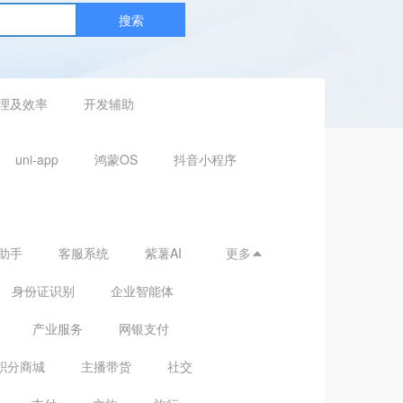
搜索
理及效率
开发辅助
uni-app
鸿蒙OS
抖音小程序
助手
客服系统
紫薯AI
更多

身份证识别
企业智能体
产业服务
网银支付
积分商城
主播带货
社交