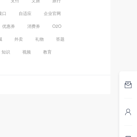
支付
文旅
旅行
接口
自适应
企业官网
优惠券
消费券
O2O
城
外卖
礼物
答题
知识
视频
教育

